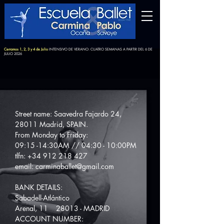
Cerramos 1, 2, 3 y 4 de Julio
INTENSIVO DE VERANO: CUATRO SEMANAS A PARTIR DEL 6 DE
JULIO 2026
Street name: Saavedra Fajardo 24,
28011 Madrid, SPAIN.
From Monday to Friday:
09:15 -14:30AM // 04:30 - 10:00PM
tlfn:
+34 912 218 427
email:
carminaballet@gmail.com
BANK DETAILS:
Sabadell-Atlántico
Arenal, 11 28013 - MADRID
ACCOUNT NUMBER: