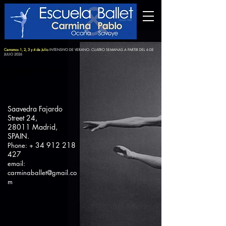
Cerramos 1, 2, 3 y 4 de Julio
INTENSIVO DE VERANO: CUATRO SEMANAS A PARTIR DEL 6 DE
JULIO 2026
Saavedra Fajardo
Street 24,
28011 Madrid,
SPAIN.
34 912 218
Phone: +
427
email:
carminaballet@gmail.co
m