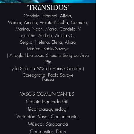
"TRáNSIDOS"
Candela, Haníbal, Alicia,
Miriam, Amalia, Violeta P, Sofía, Carmela,
Marina, Noah, María, Candela, V
alentina, Andrea, Violeta G.,
Sergio, Helena, Elena, Alicia
Música: Pablo Savoye
( Arreglo libre sobre Silouans Song de Arvo
Pärt
y la Sinfonía Nº3 de Henryk Gorecki )
Coreografía: Pablo Savoye
Pausa
VASOS COMUNICANTES
Carlota Izquierdo Gil
@carlotaizquierdogil
Variación: Vasos Comunicantes
Música: Sarabanda
Compositor: Bach