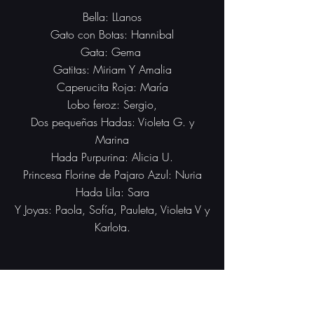
Bella: LLanos
Gato con Botas: Hannibal
Gata: Gema
Gatitas: Miriam Y Amalia
Caperucita Roja: María
Lobo feroz: Sergio,
Dos pequeñas Hadas: Violeta G. y
Marina
Hada Purpurina: Alicia U.
Princesa Florine de Pajaro Azul: Nuria
Hada Lila: Sara
Y Joyas: Paola, Sofía, Pauleta, Violeta V y
Karlota.
Candela Almonacid