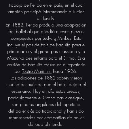
trabajo de
Petipa
en el país, en el cual
también participó interpretando a Lucien
d'Hervilly.
En 1882, Petipa produjo una adaptación
del ballet al que añadió nuevas piezas
compuestas por
Ludwig Minkus
. Esto
incluye el pas de trois de Paquita para el
primer acto y el grand pas classique y la
Mazurka des enfants para el último. Esta
versión de Paquita estuvo en el repertorio
del
Teatro Mariinski
hasta 1926.​
Las adiciones de 1882 sobrevivieron
mucho después de que el ballet dejara el
escenario. Hoy en día estas piezas,
particularmente el Grand pas classique,
son piedras angulares del repertorio
del
ballet clásico
tradicional y han sido
representadas por compañías de ballet
de todo el mundo.​