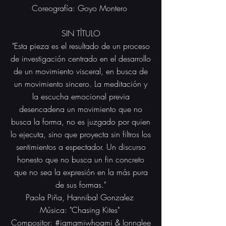
Coreo
grafía
: Goyo Montero
SIN TÍTULO
"Esta pieza es el resultado de un proceso
de investigación centrado en el desarrollo
de un movimiento visceral, en busca de
un movimiento sincero. La meditación y
la escucha emocional previa
desencadena un movimiento que no
busca la forma, no es juzgado por quien
lo ejecuta, sino que proyecta sin filtros los
sentimientos a espectador. Un discurso
honesto que no busca un fin concreto
que no sea la expresión en la más pura
de sus formas."
Paola Piña, Hannibal Gonzalez
Música: "Chasing Kites"
Compositor: #iamamiwhoami & Ionnalee