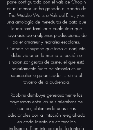
parte configurada con el vals de Chopin
en mi menor, se ha ganado el apodo de
The Mistake Waltz o Vals del Error, y es
una antología de meteduras de pata que
le resultará familiar a cualquiera que
haya asistido a algunas producciones de
ballet amateur y recitales escolares.
Cuando se supone que todo el conjunto
debe viajar en la misma dirección o
sincronizar gestos de cisne, el que está
notoriamente fuera de sintonía es un
sobresaliente garantizado ... si no el
favorito de la audiencia.
Robbins distribuye generosamente las
payasadas entre los seis miembros del
cuerpo, obteniendo unas risas
adicionales por la irritación telegrafiada
en cada intento de corrección
indiscreto.
Bien interpretada, la tontería