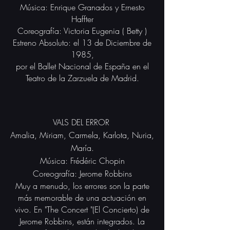
Música: Enrique Granados y Ernesto
Haffter
Coreografía: Victoria Eugenia ( Betty )
Estreno Absoluto: el 13 de Diciembre de
1985,
por el Ballet Nacional de España en el
Teatro de la Zarzuela de Madrid.
VALS DEL ERROR
Amalia, Miriam, Carmela, Karlota,
Nuria,
María.
Música: Frédéric Chopin
Coreografía: Jerome Robbins
Muy a menudo, los errores son la parte
más memorable de una actuación en
vivo.
En "The Concert "(El Concierto) de
Jerome Robbins, están integrados.
La