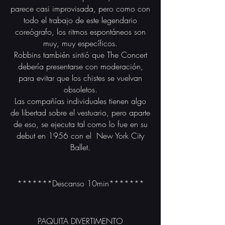
parece casi improvisada, pero como con
todo el trabajo de este legendario
coreógrafo,
los ritmos espontáneos son
muy, muy específicos.
Robbins también sintió que The Concert
debería presentarse con moderación,
para evitar que los chistes se vuelvan
obsoletos.
Las compañías individuales tienen algo
de libertad sobre el vestuario,
pero aparte
de eso, se ejecuta tal como lo fue en su
debut en 1956 con el
New York City
Ballet.
*******Descanso 10min*******
PAQUITA DIVERTIMENTO