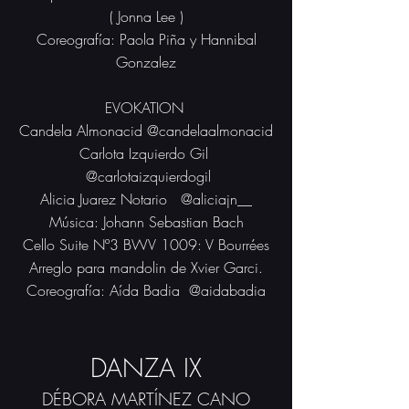
( Jonna Lee )
Coreografía: Paola Piña y Hannibal
Gonzalez
EVOKATION
Candela Almonacid @candelaalmonacid
Carlota Izquierdo Gil
@carlotaizquierdogil
Alicia Juarez Notario
@aliciajn__
Música: Johann Sebastian Bach
Cello Suite Nº3 BWV 1009: V Bourrées
Arreglo para mandolin de Xvier Garci.
Coreografía: Aída Badia @aidabadia
DANZA IX
DÉBORA MARTÍNEZ CANO