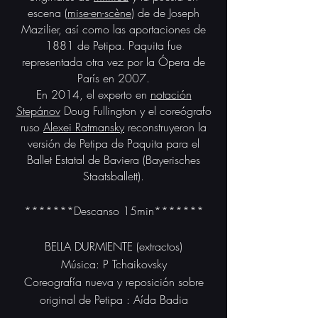
escena (
mise-en-scène
) de de Joseph
Mazilier, así como las aportaciones de
1881 de Petipa. Paquita fue
representada otra vez por la Ópera de
París en 2007.​
En 2014, el experto en
notación
Stepánov
Doug Fullington y el coreógrafo
ruso
Alexei Ratmansky
reconstruyeron la
versión de Petipa de Paquita para el
Ballet Estatal de Baviera (Bayerisches
Staatsballett).​
*******Descanso 15min*******
BELLA DURMIENTE (extractos)
Música: P Tchaikovsky
Coreografía nueva y reposición sobre
original de Petipa : Aída Badia