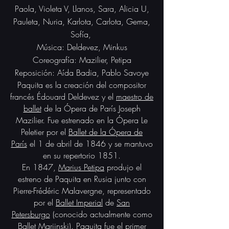
Paola, Violeta V, Llanos, Sara, Alicia U,
Pauleta, Nuria, Karlota, Carlota, Gema,
Sofía,
​Música: Deldevez, Minkus
Coreografía: Mazilier, Petipa
Reposición: Aída Badia, Pablo Savoye
Paquita es la creación del compositor
francés Édouard Deldevez y el
maestro de
ballet
de la Ópera de París Joseph
Mazilier. Fue estrenado en la Ópera Le
Peletier por el
Ballet de la Ópera de
París
el 1 de abril de 1846 y se mantuvo
en su repertorio 1851.​
En 1847,
Marius Petipa
produjo el
estreno de Paquita en Rusia junto con
Pierre-Frédéric Malavergne, representado
por el
Ballet Imperial
de
San
Petersburgo
(conocido actualmente como
Ballet Mariinski). Paquita fue el primer