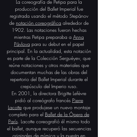
La coreografía de Petipa para la
producción del Ballet Imperial fue
registrada usando el método Stepánov
de
notación coreográfica
alrededor de
1902. Las notaciones fueron hechas
mientras Petipa preparaba a
Anna
Pávlova
para su debut en el papel
principal. En la actualidad, esta notación
es parte de la Colección Serguéyev, que
reúne notaciones y otros materiales que
documentan muchas de las obras del
repertorio del Ballet Imperial durante el
crepúsculo del Imperio ruso.​
En 2001, la directora Brigitte Lefèvre
pidió al coreógrafo francés
Pierre
Lacotte
que produjese un nuevo montaje
completo para el
Ballet de la Ópera de
París
. Lacotte coreografió él mismo todo
el ballet, aunque recuperó las secuencias
originales de
mímica
y la puesta en