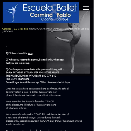
Cerramos 1, 2, 3 y 4 de Julio
INTENSIVO DE VERANO: CUATRO SEMANAS A PARTIR DEL 6 DE
JULIO 2026
.
.
1) Fill in and send the
form
.
2) When you receive the answer, by mail or by whatsapp,
that
you are
in a group,
.
3) Confirm your classes before the previous Friday, with a
EARLY PAYMENT BY TRANSFER AND LET US ARRIVE
THE
PROTECTION BY WHATSAPP
680 974 640
FOR CONFIRMATION
Do not forget to add the concept: What classes and what
days
.
.
Once the classes have been entered and confirmed, the school
You may retain a fee of € 52 for the reservation of
place, if the student decides to cancel their attendance.
.
In the event that the School is forced to CANCEL
of the classes, the full refund of the reservation and
of what was entered.
.
In the event of a rebound in COVID 19, and the declaration of
a new state of alarm by Royal Decree during the week
classes or by special measures in the CAM, only 50% of the amount entered
would be returned.