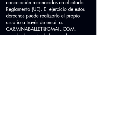
cancelación reconocidos en el citado
Reglamento (UE). El ejercicio de estos
derechos puede realizarlo el propio
usuario a través de email a:
CARMINABALLET@GMAIL.COM,
o en la dirección de la escuela:
CALLE SAAVEDRA FAJARDO 24,
28011, MADRID ( ESPAÑA )
El usuario manifiesta que todos los
datos facilitados por él son ciertos y
correctos, y se compromete a
mantenerlos actualizados, comunicando
los cambios cuando necesario.
La finalidad del tratamiento de los datos
personales se limita a la gestión,
administración, información, prestación
y mejora del servicio, y estos datos se
conservarán mientras se mantenga la
relación comercial con la escuela y no
se solicite su supresión, y durante el