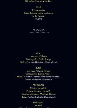
Di
rector Joaquín de Luz
Final
( Coreografía:
Pablo Savoye sobre tradicional
Jardin Animé )
TODAS
DESCANSO
*****************
ARIA
Música: J.S.Bach
Coreografía: Pablo Savoye
Baila:
Carmela Quintana @carmelaqnt
BLINK
Música: Antonio Vivaldi
Coreografía: Juanjo Arqués
Bailan:
Adriana Sánchez @aadrianasanchez_
Carlos Villaverde @carloslute
SPERANTIA
Música: Arvo Pärt
(Angèle Dubeau, La pietà )
Coreografía: Mery Martínez García
Baila:
Karlota Nubiola @Karlota.wk
RUNAWAY
Música: