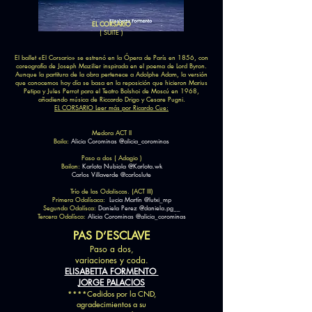
EL CORSARIO
( SUITE )
El ballet «El Corsario» se estrenó en la Ópera de París en 1856, con
coreografía de Joseph Mazilier inspirada en el poema de Lord Byron.
Aunque la partitura de la obra pertenece a Adolphe Adam, la versión
que conocemos hoy día se basa en la reposición que hicieron Marius
Petipa y Jules Perrot para el Teatro Bolshoi de Moscú en 1968,
añadiendo música de Riccardo Drigo y Cesare Pugni.
EL CORSARIO Leer más por Ricardo Cue:
Medora ACT II
Baila:
Alicia Corominas @alicia_corominas
Paso a dos ( Adagio )
Bailan:
Karlota Nubiola @Karlota.wk
Carlos Villaverde @carloslute
Trío de las Odaliscas. (ACT III)
Primera Odalísaca:
Lucia Martín @lutxi_mp
Segunda Odalísca:
Daniela Perez @daniela.pg__
Tercera Odalísca:
Alicia Corominas @alicia_corominas
PAS D’ESC
LAVE
Paso a d
os,
variaciones y coda.
ELISABETTA FOR
MENTO
JORGE PALACIOS
****Cedidos por la CND,
agradecimientos a su