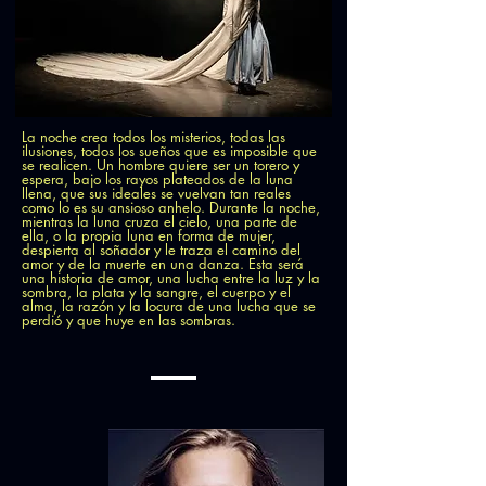
La noche crea todos los misterios, todas las
ilusiones, todos los sueños que es imposible que
se realicen. Un hombre quiere ser un torero y
espera, bajo los rayos plateados de la luna
llena, que sus ideales se vuelvan tan reales
como lo es su ansioso anhelo. Durante la noche,
mientras la luna cruza el cielo, una parte de
ella, o la propia luna en forma de mujer,
despierta al soñador y le traza el camino del
amor y de la muerte en una danza. Esta será
una historia de amor, una lucha entre la luz y la
sombra, la plata y la sangre, el cuerpo y el
alma, la razón y la locura de una lucha que se
perdió y que huye en las sombras.