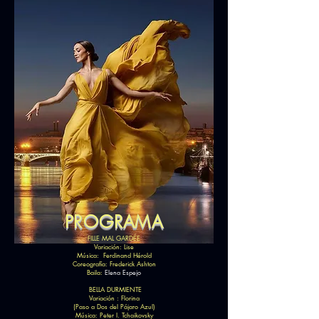
PROGRAMA
FILLE MAL GARDÉE
Variación: Lise
Música: Ferdinand Hérold
Coreografía: Frederick Ashton
Baila:
Elena Espejo
​ BELLA DURMIENTE
Variación : Florina
(Paso a Dos del Pájaro Azul)
Música: Peter I. Tchaikovsky