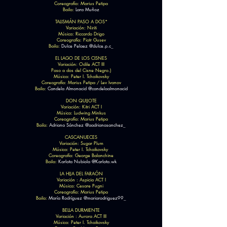
Coreografía: Marius Petipa
Baila:
Lara Muñoz
TALISMÁN PASO A DOS*
Variación: Niriti
Música: Riccardo Drigo
Coreografía: Piotr Gusev
Baila:
Dulce Pelaez @dulce.p.c_
EL LAGO DE LOS CISNES
Variación: Odile ACT III
Paso a dos del Cisne Negro.)
Música: Peter I. Tchaikovsky
Coreografía: Marius Petipa / Lev Ivanov
Baila:
Candela Almonacid @candelaalmonacid
DON QUIJOTE
Variación: Kitri ACT I
Música: Ludwing Minkus
Coreografía: Marius Petipa
Baila:
Adriana Sánchez @aadrianasanchez_
CASCANUECES
Variación: Sugar Plum
Música: Peter I. Tchaikovsky
Coreografía: George Balanchine
Baila:
Karlota Nubiola @Karlota.wk
LA HIJA DEL FARAÓN
Variación : Aspicia ACT I
Música: Cesare Pugni
Coreografía: Marius Petipa
Baila:
María Rodríguez @mariarodriguez99_
BELLA DURMIENTE
Variación : Aurora ACT III
Música: Peter I. Tchaikovsky