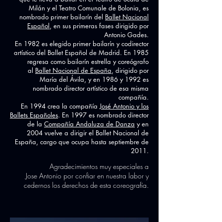
Milán y el Teatro Comunale de Bolonia, es
nombrado primer bailarín del
Ballet Nacional
Español
, en sus primeras fases dirigido por
Antonio Gades.
En 1982 es elegido primer bailarín y codirector
artístico del Ballet Español de Madrid. En 1985
regresa como bailarín estrella y coreógrafo
al
Ballet Nacional de España
, dirigido por
María del Ávila, y en 1986 y 1992 es
nombrado director artístico de esa misma
compañía.
En 1994 crea la compañía
José Antonio y los
Ballets Españoles
. En 1997 es nombrado director
de la
Compañía Andaluza de Danza
​ y en
2004 vuelve a dirigir el Ballet Nacional de
España, cargo que ocupa hasta septiembre de
2011.
Agradecimientos muy especiales a
Jose Antonio por confiar en nuestra labor y
cedernos los derechos de esta coreografía.