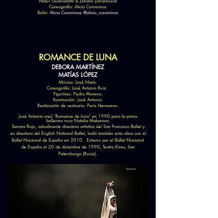
Hildur Guðnadóttir & Jóhann Jóhannsson
Coreografía: Alicia Corominas
Baila:
Alicia Corominas @alicia_corominas
ROMANCE DE LUNA
DEBORA MARTÍNEZ
MATÍAS LÓPEZ
Música: José Nieto.
Coreografía: José Antonio Ruiz.
Figurines: Pedro Moreno.
Iluminación: José Antonio.
Realización de vestuario: Peris Hermanos.
José Antonio creó ‘Romance de luna’ en 1990 para la prima
ballerina rusa Natalia Makarova.
Tamara Rojo, actualmente directora artística del San Francisco Ballet y
ex directora del English National Ballet, bailó también esta obra con el
Ballet Nacional de España en 2010. Estreno por el Ballet Nacional
de España el 20 de diciembre de 1990, Teatro Kirov, San
.
Petersburgo (Rusia)