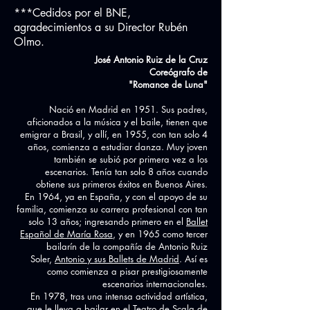
***Cedidos por el BNE,
agradecimientos a su Director Rubén
Olmo.
José Antonio Ruiz de la Cruz
Coreógrafo de
"Romance de Luna"
Nació en Madrid en 1951. Sus padres,
aficionados a la música y el baile, tienen que
emigrar a Brasil, y allí, en 1955, con tan solo 4
años, comienza a estudiar danza. Muy joven
también se subió por primera vez a los
escenarios. Tenía tan solo 8 años cuando
obtiene sus primeros éxitos en Buenos Aires.
En 1964, ya en España, y con el apoyo de su
familia, comienza su carrera profesional con tan
solo 13 años; ingresando primero en el
Ballet
Español de María Rosa
, y en 1965 como tercer
bailarín de la compañía de Antonio Ruiz
Soler,
Antonio y sus Ballets de Madrid
. Así es
como comienza a pisar prestigiosamente
escenarios internacionales.
En 1978, tras una intensa actividad artística,
que le lleva a bailar en el Teatro de Scala de