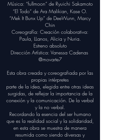
Música: “fullmoon” de Ryuichi Sakamoto
“El Todo” de Ara Malikian, Kase O.
“Mek It Bunx Up” de DeeWunn, Marcy
Chin
Coreografía: C
reación colaborativa:
Paula, LLanos, Alicia y Nuria.
Estreno absoluto
Dirección Artística: Vanessa Cadenas
@movarte7
Esta obra creada y coreografiada por las
propias intérpretes
parte de la idea, elegida entre otras ideas
surgidas, de reflejar la importancia de la
conexión y la comunicación. De la verbal
y la no verbal.
Recordando la esencia del ser humano
que es la realidad social y la solidaridad,
en esta obra se muestra de manera
resumida como siendo diversas y