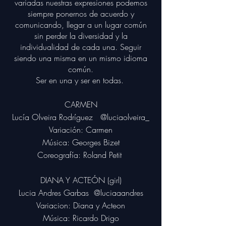
variadas nuestras expresiones podemos
siempre ponernos de acuerdo y
comunicando, llegar a un lugar común
sin perder la diversidad
y la
individualidad de cada una. Seguir
siendo una misma en un mismo idioma
común.
Ser en una y ser en todas.
CARMEN
Lucía Olveira Rodríguez
@luciaolveira_
Variación: Carmen
Música: Georges Bizet
Coreografía: Roland Petit
DIANA Y ACTEÓN (girl)
Lucia Andres Garbas
@luciaaandres
Variacion: Diana y Acteon
Música: Ricardo Drigo