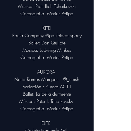
Musica: Piotr Ilich Tchaikovski
Coreografia: Marius Petipa
KITRI
Paula Company @pauletacompany
Ballet: Don Quijote
Música: Ludwing Minkus
Coreografía: Marius Petipa
AURORA
Nuria Ramos Márquez
@_nursh
Variación : Aurora ACT I
Ballet: La bella durmiente
Música: Peter I. Tchaikovsky
Coreografía: Marius Petipa
ELITE
Carlota Izquierdo Gil