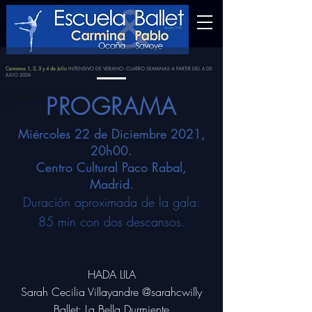
Cerramos 1, 2, 3 y 4 de Julio
INTENSIVO DE VERANO: CUATRO SEMANAS A PARTIR DEL 6 DE
JULIO 2026
PROGRAMA
Miércoles 22 de Diciembre 2021,
20h00.
Centro Cultural Paco Rabal,
Madrid.
Duración aproximada de la gala:
85 min con dos descansos.
HADA LILA
Sarah Cecilia Villayandre
@sarahcwilly
Ballet: La Bella Durmiente