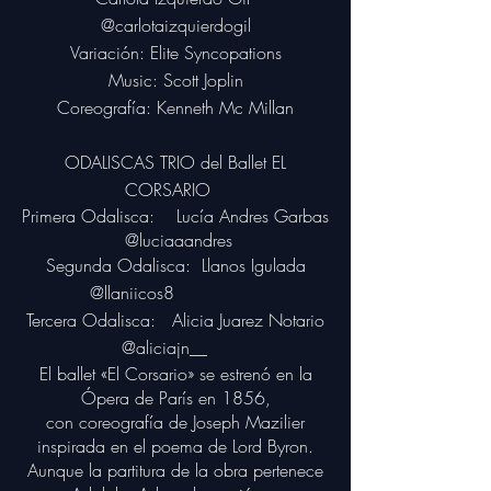
@carlotaizquierdogil
Variación: Elite Syncopations
Music: Scott Joplin
Coreografía: Kenneth Mc Millan
ODALISCAS TRIO del Ballet EL
CORSARIO
Primera Odalisca: Lucía
Andres Garbas
@luciaaandres
Segunda Odalisca: Llanos Igulada
@llaniicos8
Tercera Odalisca: Alicia Juarez Notario
@aliciajn__
El ballet «El Corsario» se estrenó en la
Ópera de París en 1856,
con coreografía de Joseph Mazilier
inspirada en el poema de Lord Byron.
Aunque la partitura de la obra pertenece