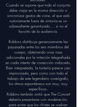
Cuando se supone que todo el conjunto
debe viajar en la misma dirección o
sincronizar gestos de cisne, el que está
notoriamente fuera de sintonía es un
sobresaliente garantizado ... si no el
favorito de la audiencia.
Robbins distribuye generosamente las
payasadas entre los seis miembros del
cuerpo, obteniendo unas risas
adicionales por la irritación telegrafiada
en cada intento de corrección indiscreto.
Bien interpretada, la tontería parece casi
improvisada, pero como con todo el
trabajo de este legendario coreógrafo,
los ritmos espontáneos son muy, muy
específicos.
Robbins también sintió que The Concert
debería presentarse con moderación,
para evitar que los chistes se vuelvan