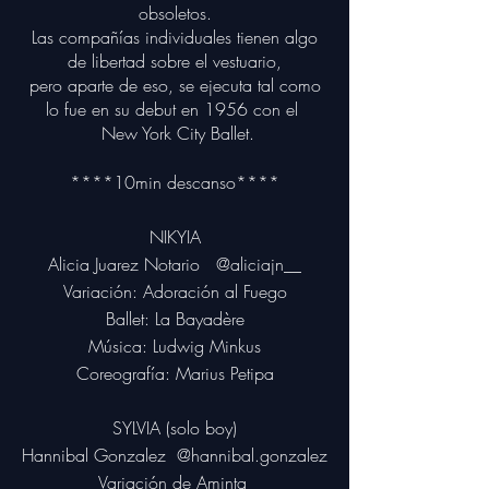
obsoletos.
Las compañías individuales tienen algo
de libertad sobre el vestuario,
pero aparte de eso, se ejecuta tal como
lo fue en su debut en 1956 con el
New York City Ballet.
****10min descanso****
NIKYIA
Alicia Juarez Notario
@aliciajn__
Variación: Adoración al Fuego
Ballet: La Bayadère
Música: Ludwig Minkus
Coreografía: Marius Petipa
SYLVIA (solo boy)
Hannibal Gonzalez
@hannibal.gonzalez
Variación de Aminta