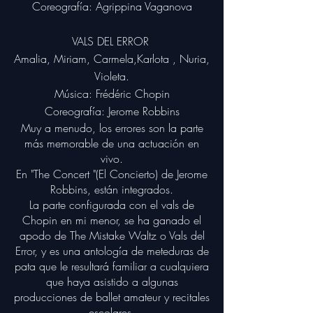
Coreografía: Agrippina Vaganova
VALS DEL ERROR
Amalia, Miriam, Carmela,Karlota
, Nuria,
Violeta.
Música: Frédéric Chopin
Coreografía: Jerome Robbins
Muy a menudo, los errores son la parte
más memorable de una actuación en
vivo.
En "The Concert "(El Concierto) de Jerome
Robbins, están integrados.
La parte configurada con el vals de
Chopin en mi menor, se ha ganado el
apodo de The Mistake Waltz o Vals del
Error, y es una antología de meteduras de
pata que le resultará familiar a cualquiera
que haya asistido a algunas
producciones de ballet amateur y recitales
escolares.