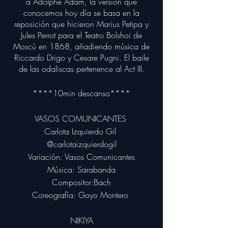
a Adolphe Adam, la versión que
conocemos hoy día se basa en la
reposición que hicieron Marius Petipa y
Jules Perrot para el Teatro Bolshoi de
Moscú en 1868, añadiendo música de
Riccardo Drigo y Cesare Pugni. El baile
de las odaliscas pertenence al Act III.
****10min descanso****
VASOS COMUNICANTES
Carlota Izquierdo Gil
@carlotaizquierdogil
Variación: Vasos Comunicantes
Música: Sarabanda
Compositor:Bach
Coreo
grafía
: Goyo Montero
NIKIYA