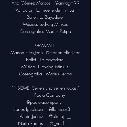
Ana Gómez Marcos
@anitagm99
Variación:
La muerte de Nikiya
Ballet:
La Bayadère
Música: Ludwig Minkus
Coreografía: Marius Petipa
GAMZATTI
Manon Elias-Jean
@manon.eliasjean
Ballet : La bayadère
Música: Ludwing Minkus
Coreografía : Marius Petipa
"INSIEME: Ser en una,ser en todas."
Paula Company
@pauletacompany
Llanos Igualada @llaniicos8
Alicia Juárez
@aliciajn__
Nuria Ramos @_nursh