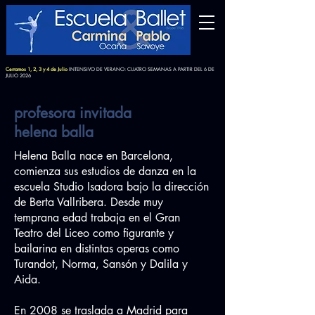
Cerramos 1, 2, 3 y 4 de Julio
INTENSIVO DE VERANO: CUATRO SEMANAS A PARTIR DEL 6 DE
JULIO 2026
profesora invitada
helena balla
Helena Balla nace en Barcelona,
comienza sus estudios de danza en la
escuela Studio Isadora bajo la dirección
de Berta Vallribera. Desde muy
temprana edad trabaja en el Gran
Teatro del Liceo como figurante y
bailarina en distintas operas como
Turandot, Norma, Sansón y Dalila y
Aida.
En 2008 se traslada a Madrid para