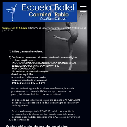
Cerramos 1, 2, 3 y 4 de Julio
INTENSIVO DE VERANO: CUATRO SEMANAS A PARTIR DEL 6 DE
JULIO 2026
1) Rellena y manda el
formulario
.
2)
Confirma tus clases antes del viernes anterior a la semana elegida,
o al mes elegido, con un
PAGO ANTICIPADO POR TRANSFERENCIA Y HAZNOS LLEGAR
EL
RESGUARDO POR WHATSAPP
680 974 640
PARA CONFIRMACIÓN
No te olvides de añadir el concepto:
Qué clases y qué
días
.
(si no recibes confirmación, puedes
contactar mandando un mensaje al
606 572 075
o al
680 974 640)
Una vez hecho el ingreso de las clases y confirmado, la escuela
podrá retener una cuota de 52€ en concepto de reserva de
plaza, si el alumno decidiera cancelar su asistencia.
En el caso de que la Escuela se viese obligada a la CANCELACIÓN
de las clases, se procedería a la devolución íntegra de la reserva y
de lo ingresado.
En el caso de un repunte del COVID 19, y de la declaración de
un nuevo estado de alarma por Real Decreto durante la semana
de clases o por medidas especiales en la CAM, solo se devolvería el
50% de lo ingresado.
Protección de datos de carácter