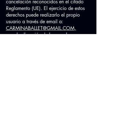
cancelación reconocidos en el citado
Reglamento (UE). El ejercicio de estos
derechos puede realizarlo el propio
usuario a través de email a:
CARMINABALLET@GMAIL.COM,
o en la dirección de la escuela:
CALLE SAAVEDRA FAJARDO 24,
28011, MADRID ( ESPAÑA )
El usuario manifiesta que todos los
datos facilitados por él son ciertos y
correctos, y se compromete a
mantenerlos actualizados, comunicando
los cambios cuando necesario.
La finalidad del tratamiento de los datos
personales se limita a la gestión,
administración, información, prestación
y mejora del servicio, y estos datos se
conservarán mientras se mantenga la
relación comercial con la escuela y no
se solicite su supresión, y durante el
plazo por el cuál pudieran derivarse