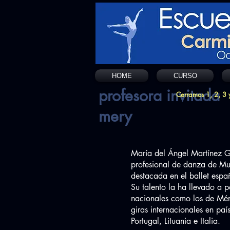
HOME
CURSO
profesora invitada
Cerramos 1, 2, 3 y
mery
María del Ángel Martínez Ga
profesional de danza de Mur
destacada en el ballet esp
Su talento la ha llevado a pa
nacionales como los de Méri
giras internacionales en pa
Portugal, Lituania e Italia.