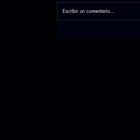
Escribir un comentario...
Concurso Internacional
DANCE OPEN AMERICA
2023 Spain