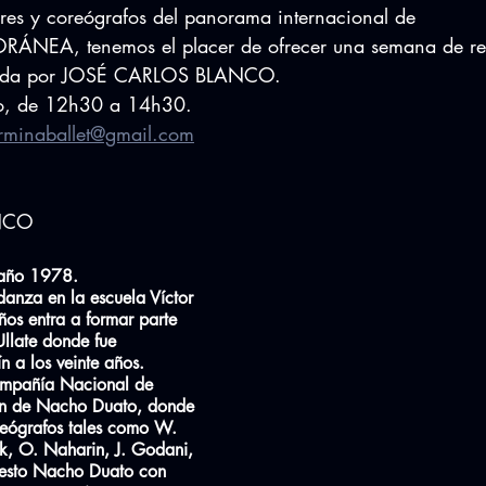
sores y coreógrafos del panorama internacional de 
A, tenemos el placer de ofrecer una semana de rep
tida por JOSÉ CARLOS BLANCO.
zo, de 12h30 a 14h30.
rminaballet@gmail.com
NCO
 año 1978.
danza en la escuela Víctor 
años entra a formar parte 
llate donde fue 
n a los veinte años.
ompañía Nacional de 
ón de Nacho Duato, donde 
reógrafos tales como W. 
Ek, O. Naharin, J. Godani, 
esto Nacho Duato con 