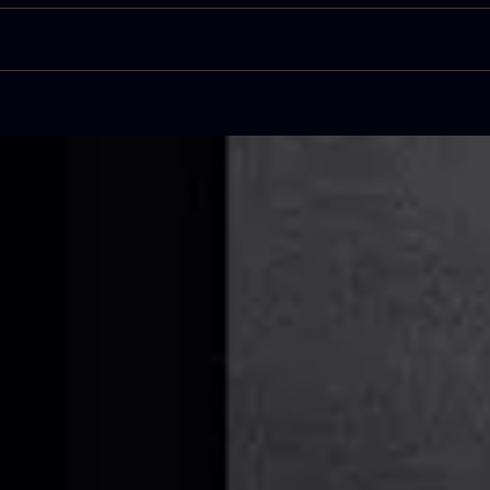
Dicie
Enero
clase
(#Sat
Cursillo de DANZA
CONTEMPORÁNEA con
KATE