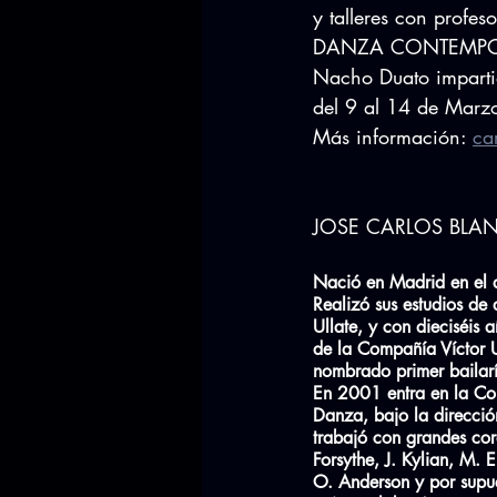
y talleres con profe
DANZA CONTEMPORÁNE
Nacho Duato impar
del 9 al 14 de Mar
Más información: 
ca
JOSE CARLOS BLA
Nació en Madrid en el
Realizó sus estudios de 
Ullate, y con dieciséis 
de la Compañía Víctor U
nombrado primer bailarí
En 2001 entra en la C
Danza, bajo la direcci
trabajó con grandes co
Forsythe, J. Kylian, M. 
O. Anderson y por supu