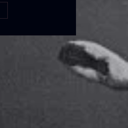
mbre y volvemos el 9 de
 con muchas ganas! No hay
 el sábado 24.
urdayMorningClass)...