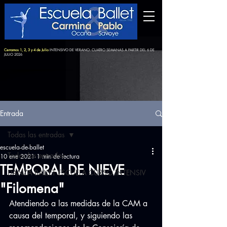
Cerramos 1, 2, 3 y 4 de Julio
INTENSIVO DE VERANO: CUATRO SEMANAS A PARTIR DEL 6 DE
JULIO 2026
Entrada
Todas las entradas
escuela-de-ballet
Todas las entradas
10 ene 2021
1 min de lectura
TEMPORAL DE NIEVE
DANZA BALLET ESCUELA CURSO INTENSIV
"Filomena"
Atendiendo a las medidas de la CAM a 
causa del temporal, y siguiendo las 