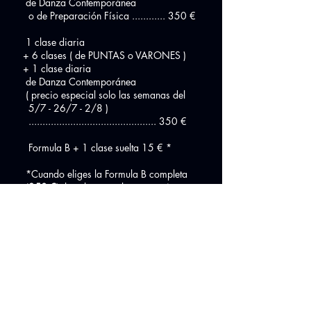
de Danza Contemporánea
o de Preparación Física ............ 350 €
1 clase diaria
+ 6 clases ( de PUNTAS o VARONES )
+ 1 clase diaria
de Danza Contemporánea
( precio especial solo las semanas del
5/7 - 26/7 - 2/8 )
.............................................. 350 €
Formula B + 1 clase suelta 15 € *
*Cuando eliges la Formula B completa
(
350 €
), las clases sueltas que quieras
añadir durante las semanas elegidas,
salen a un precio más asequible.
Aviso: después de cada fecha límite de
inscripción, el precio final de esta fórmula
se incrementará de 35€.
- fecha límite de inscripción para asistir a
las clases de Julio:
30 Junio